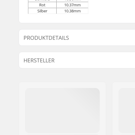
Rot
10.37mm
Silber
10.38mm
PRODUKTDETAILS
Kugellager-Präzision:
Not inclu
HERSTELLER
Kugellagertyp:
Spacer
Name:
Powerslide Sport
Adresse:
Esbachgraben 1
Postleitzahl:
95463
Ort:
Bindlach
Land:
Deutschland