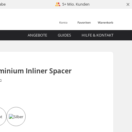
×
abe
5+ Mio. Kunden
Konto
Favoriten
Warenkorb
ANGEBOTE
GUIDES
HILFE & KONTAKT
inium Inliner Spacer
n