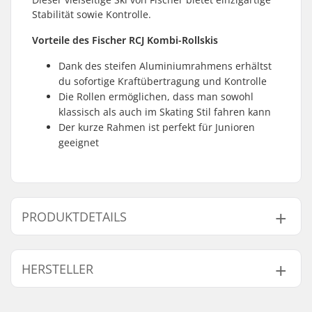
Stabilität sowie Kontrolle.
Vorteile des Fischer RCJ Kombi-Rollskis
Dank des steifen Aluminiumrahmens erhältst
du sofortige Kraftübertragung und Kontrolle
Die Rollen ermöglichen, dass man sowohl
klassisch als auch im Skating Stil fahren kann
Der kurze Rahmen ist perfekt für Junioren
geeignet
PRODUKTDETAILS
Rollski-Typ:
Kombi
HERSTELLER
Kompatibles
NNN/NIS
,
Turnamic
,
Bindungssystem:
SNS Classic
,
SNS
Name:
Fischer Sports GmbH
Skate
,
Prolink
, Prolink