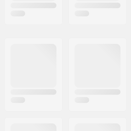
Schutzbleche:
Inklusive
Bremsen-Typ:
Nicht inklusive
Zusammenbau:
Teilweise
zusammengebaut